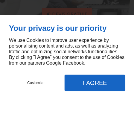
€ DEVIS GRATUIT
Your privacy is our priority
We use Cookies to improve user experience by
personalising content and ads, as well as analyzing
traffic and optimizing social networks functionalities.
By clicking "I Agree" you consent to the use of Cookies
from our partners
Google
Facebook
.
SARL SASEP MORIN
I AGREE
Customize
10 Rue Porte Jaune
18000
BOURGES
DEVIS GRATUIT
MENU
APPEL
PLAN
09 74 56 95 06
Accueil
À PROPOS
Nos services
Accueil
Contactez-nous
Chauffagiste